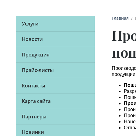
Главная
  /
Услуги
Про
Новости
пош
Продукция
Производс
Прайс-листы
продукции
Контакты
Поши
Разр
Поши
Карта сайта
Прои
Прои
Прои
Партнёры
Нане
Отпр
Новинки