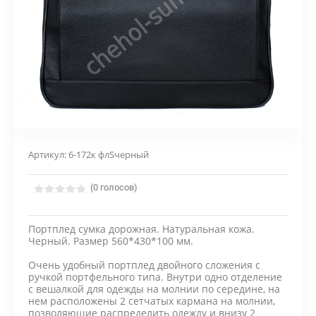
Артикул:
6-172к флSчерный
(0 голосов)
Портплед сумка дорожная. Натуральная кожа.
Черный. Размер 560*430*100 мм.
Очень удобный портплед двойного сложения с
ручкой портфельного типа. Внутри одно отделение
с вешалкой для одежды на молнии по середине, на
нем расположены 2 сетчатых кармана на молнии,
позволяющие распределить одежду и внизу 2